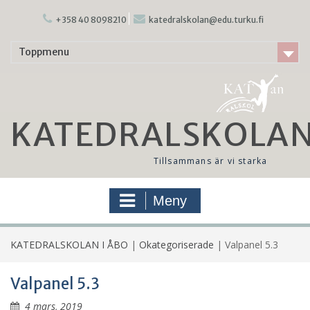
Hoppa
till
+358 40 8098210
katedralskolan@edu.turku.fi
innehåll
Toppmenu
KATEDRALSKOLAN
Tillsammans är vi starka
Meny
KATEDRALSKOLAN I ÅBO
|
Okategoriserade
|
Valpanel 5.3
Valpanel 5.3
4 mars, 2019