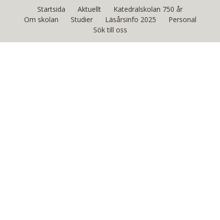
Startsida
Aktuellt
Katedralskolan 750 år
Om skolan
Studier
Läsårsinfo 2025
Personal
Sök till oss