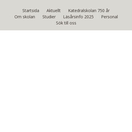
Startsida
Aktuellt
Katedralskolan 750 år
Om skolan
Studier
Läsårsinfo 2025
Personal
Sök till oss