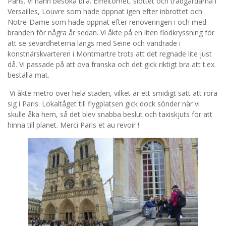
Paris. Vi hann besöka bl.a. Eiffeltornet, slottet och trädgårdarna i
Versailles, Louvre som hade öppnat igen efter inbrottet och
Notre-Dame som hade öppnat efter renoveringen i och med
branden för några år sedan. Vi åkte på en liten flodkryssning för
att se sevärdheterna längs med Seine och vandrade i
konstnärskvarteren i Montmartre trots att det regnade lite just
då. Vi passade på att öva franska och det gick riktigt bra att t.ex.
beställa mat.
Vi åkte metro över hela staden, vilket är ett smidigt sätt att röra
sig i Paris. Lokaltåget till flygplatsen gick dock sönder när vi
skulle åka hem, så det blev snabba beslut och taxiskjuts för att
hinna till planet. Merci Paris et au revoir !