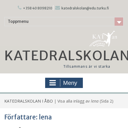
Hoppa
till
+358 40 8098210
katedralskolan@edu.turku.fi
innehåll
Toppmenu
KATEDRALSKOLAN
Tillsammans är vi starka
Meny
KATEDRALSKOLAN I ÅBO
|
Visa alla inlägg av
lena
(Sida 2)
Författare:
lena