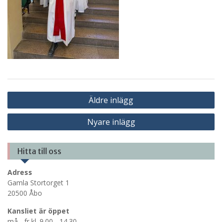
Inläggsnavigering
Äldre inlägg
Nyare inlägg
Hitta till oss
Adress
Gamla Stortorget 1
20500 Åbo
Kansliet är öppet
må - fr kl. 9.00 - 14.30