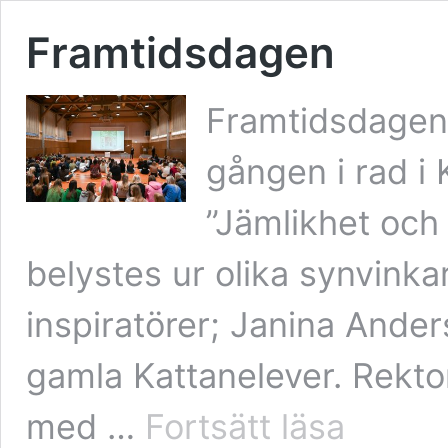
Framtidsdagen
Framtidsdagen 
gången i rad i 
”Jämlikhet och
belystes ur olika synvinka
inspiratörer; Janina Ande
gamla Kattanelever. Rekt
Framtidsdagen
med …
Fortsätt läsa